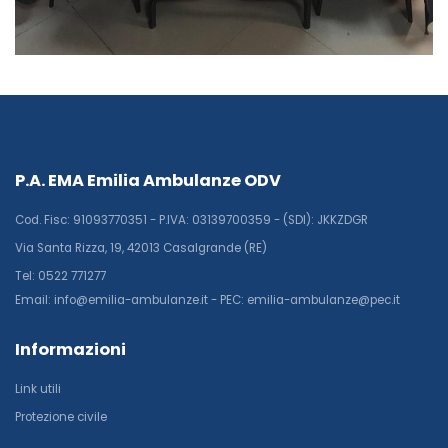
P.A. EMA Emilia Ambulanze ODV
Cod. Fisc: 91093770351 - P.IVA: 03139700359 - (SDI): JKKZDGR
Via Santa Rizza, 19, 42013 Casalgrande (RE)
Tel: 0522 771277
Email: info@emilia-ambulanze.it - PEC: emilia-ambulanze@pec.it
Informazioni
Link utili
Protezione civile