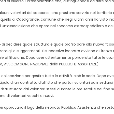
sa di diverso; un’associazione che, distinguendosi da altre realtà,
lcuni volontari del soccorso, che prestano servizio nel territori
e è quello di Casalgrande, comune che negli ultimi anni ha visto
 di un’associazione che opera nel soccorso extraospedaliero e dei 
 decidere quale struttura e quale profilo dare alla nuova “cosa
consigli e suggerimenti. Il successivo incontro avviene a Firenze 
le affiliazione. Dopo aver attentamente ponderato tutte le opzio
punto, ASSOCIAZIONE NAZIONALE delle PUBBLICHE ASSISTENZE).
ea collocazione per gestire tutte le attività, cioè la sede. Dopo
 stipula di un contratto d’affitto che porta i volontari ad insediars
strutturata dai volontari stessi durante le ore serali e nei fine 
ne di volontari vecchi e nuovi.
tori approvano il logo della neonata Pubblica Assistenza che sosta