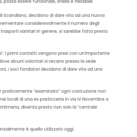
 possa essere funzionale, snella e flessibile.
o di Scandiano, decidono di dare vita ad una nuova
 incrementare considerevolmente il numero degli
trasporti sanitari in genere, si sarebbe fatta presto
”. I primi contatti vengono presi con un’importante
dove alcuni volontari si recano presso la sede
ni, i soci fondatori decidono di dare vita ad una
 aver praticamente “esaminato” ogni costruzione non
i nei locali di una ex pasticceria in via IV Novembre a
settimana, diventa presto non solo la “centrale
nzialmente è quello utilizzato oggi.