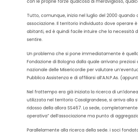
con le proprie forze qualcosa di meraviglioso, qualco
Tutto, comunque, inizia nel luglio del 2000 quando a
associazione. Il territorio individuato dove operar
abitanti, ed è quindi facile intuire che la necessità
sentire.
Un problema che si pone immediatamente è quello di
Fondazione di Bologna dalla quale arrivano preziosi 
nazionale delle Misericordie per valutare un’eventua
Pubblica Assistenza e di affiliarsi all’A.N.P.As. (ap
Nel frattempo era già iniziata la ricerca di un’idon
utilizzata nel territorio Casalgrandese, si arriva alla
ridosso della allora SS467. La sede, completamente ri
operativa” dell’associazione ma punto di aggregazio
Parallelamente alla ricerca della sede. i soci fonda