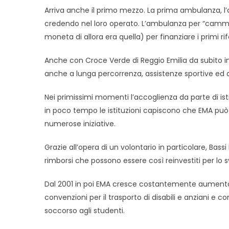
Arriva anche il primo mezzo. La prima ambulanza, l’or
credendo nel loro operato. L’ambulanza per “cammin
moneta di allora era quella) per finanziare i primi rif
Anche con Croce Verde di Reggio Emilia da subito iniz
anche a lunga percorrenza, assistenze sportive ed a
Nei primissimi momenti l’accoglienza da parte di isti
in poco tempo le istituzioni capiscono che EMA può e
numerose iniziative.
Grazie all’opera di un volontario in particolare, Bass
rimborsi che possono essere così reinvestiti per lo s
Dal 2001 in poi EMA cresce costantemente aumentand
convenzioni per il trasporto di disabili e anziani e c
soccorso agli studenti.