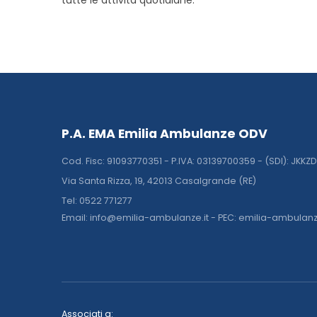
tutte le attività quotidiane.
P.A. EMA Emilia Ambulanze ODV
Cod. Fisc: 91093770351 - P.IVA: 03139700359 - (SDI): JKKZ
Via Santa Rizza, 19, 42013 Casalgrande (RE)
Tel: 0522 771277
Email: info@emilia-ambulanze.it - PEC: emilia-ambulan
Associati a: