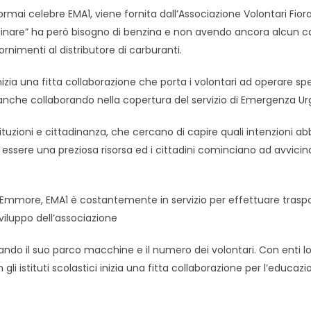
mai celebre EMA1, viene fornita dall’Associazione Volontari Fiorano
are” ha però bisogno di benzina e non avendo ancora alcun capit
ornimenti al distributore di carburanti.
ia una fitta collaborazione che porta i volontari ad operare spesso
nche collaborando nella copertura del servizio di Emergenza Urgen
tuzioni e cittadinanza, che cercano di capire quali intenzioni ab
ssere una preziosa risorsa ed i cittadini cominciano ad avvicinar
i Emmore, EMA1 è costantemente in servizio per effettuare trasporti
viluppo dell’associazione
o il suo parco macchine e il numero dei volontari. Con enti loc
on gli istituti scolastici inizia una fitta collaborazione per l’educ