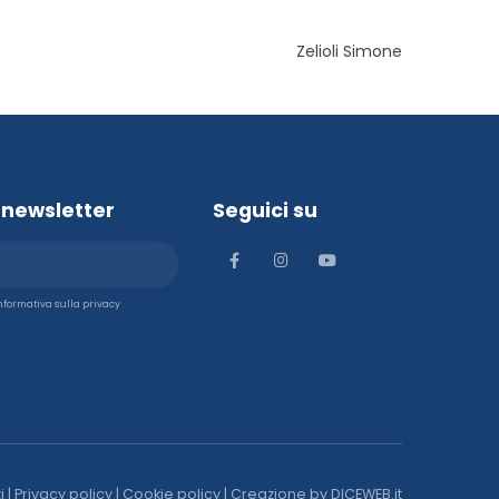
Zelioli Simone
la newsletter
Seguici su
'informativa sulla privacy
i
|
Privacy policy
|
Cookie policy
| Creazione by
DICEWEB.it