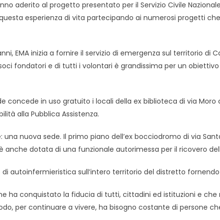
 aderito al progetto presentato per il Servizio Civile Nazionale
e questa esperienza di vita partecipando ai numerosi progetti 
nni, EMA inizia a fornire il servizio di emergenza sul territorio 
ei soci fondatori e di tutti i volontari è grandissima per un obiet
concede in uso gratuito i locali della ex biblioteca di via Mor
ilità alla Pubblica Assistenza.
ne: una nuova sede. Il primo piano dell’ex bocciodromo di via Sa
 è anche dotata di una funzionale autorimessa per il ricovero d
o di autoinfermieristica sull’intero territorio del distretto forn
 conquistato la fiducia di tutti, cittadini ed istituzioni e che
modo, per continuare a vivere, ha bisogno costante di persone ch