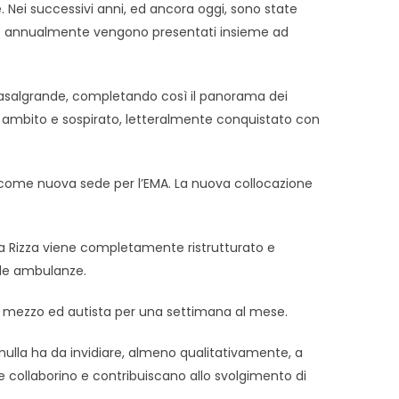
. Nei successivi anni, ed ancora oggi, sono state
che annualmente vengono presentati insieme ad
di Casalgrande, completando così il panorama dei
tivo ambito e sospirato, letteralmente conquistato con
o come nuova sede per l’EMA. La nuova collocazione
nta Rizza viene completamente ristrutturato e
elle ambulanze.
endo mezzo ed autista per una settimana al mese.
 nulla ha da invidiare, almeno qualitativamente, a
e collaborino e contribuiscano allo svolgimento di