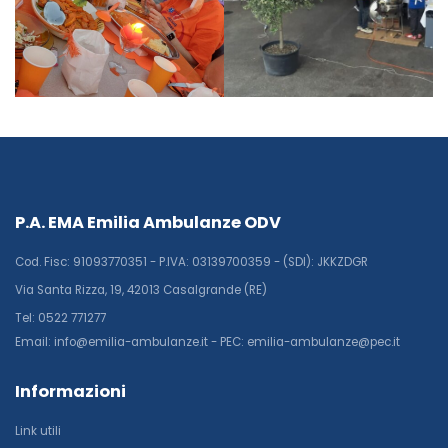
P.A. EMA Emilia Ambulanze ODV
Cod. Fisc: 91093770351 - P.IVA: 03139700359 - (SDI): JKKZDGR
Via Santa Rizza, 19, 42013 Casalgrande (RE)
Tel: 0522 771277
Email: info@emilia-ambulanze.it - PEC: emilia-ambulanze@pec.it
Informazioni
Link utili