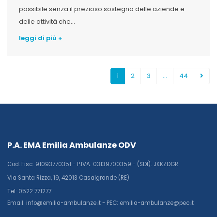
possibile senza il prezioso sostegno delle aziende e
delle attività che...
leggi di più +
1
2
3
…
44
P.A. EMA Emilia Ambulanze ODV
Cod. Fisc: 91093770351 - P.IVA: 03139700359 - (SDI): JKKZDGR
Via Santa Rizza, 19, 42013 Casalgrande (RE)
Tel: 0522 771277
Email: info@emilia-ambulanze.it - PEC: emilia-ambulanze@pec.it