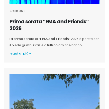
27 GIU 2026
Prima serata “EMA and Friends”
2026
La prima serata di “𝗘𝗠𝗔 𝗮𝗻𝗱 𝗙𝗿𝗶𝗲𝗻𝗱𝘀” 2026 è partita con
il piede giusto. Grazie a tutti coloro che hanno...
leggi di più +