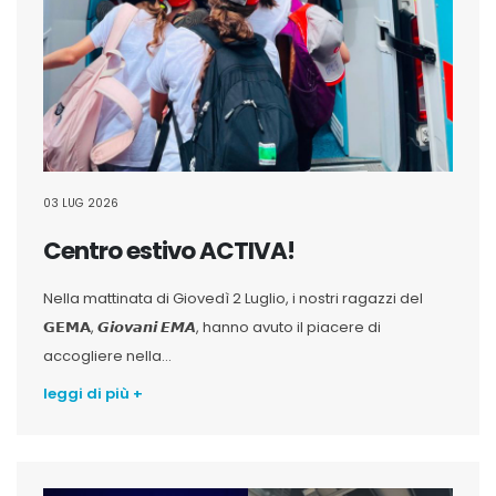
03 LUG 2026
Centro estivo ACTIVA!
Nella mattinata di Giovedì 2 Luglio, i nostri ragazzi del
𝗚𝗘𝗠𝗔, 𝙂𝙞𝙤𝙫𝙖𝙣𝙞 𝙀𝙈𝘼, hanno avuto il piacere di
accogliere nella...
leggi di più +