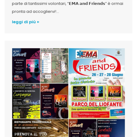
parte di tantissimi volontari, “𝗘𝗠𝗔 𝗮𝗻𝗱 𝗙𝗿𝗶𝗲𝗻𝗱𝘀” è ormai
pronta ad accogliervi!...
leggi di più +