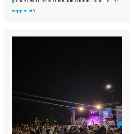
grande festa d’estate 𝗘𝗠𝗔 𝗮𝗻𝗱 𝗙𝗿𝗶𝗲𝗻𝗱𝘀. Sono stati tre...
leggi di più +