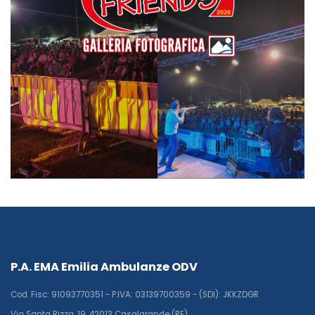
P.A. EMA Emilia Ambulanze ODV
Cod. Fisc: 91093770351 - P.IVA: 03139700359 - (SDI): JKKZDGR
Via Santa Rizza, 19, 42013 Casalgrande (RE)