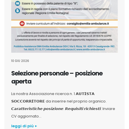
10 GIU 2026
Selezione personale – posizione
aperta
La nostra Associazione ricerca n. 1 𝗔𝗨𝗧𝗜𝗦𝗧𝗔
𝗦𝗢𝗖𝗖𝗢𝗥𝗥𝗜𝗧𝗢𝗥𝗘 da inserire nel proprio organico.
𝘾𝙖𝙧𝙖𝙩𝙩𝙚𝙧𝙞𝙨𝙩𝙞𝙘𝙝𝙚 𝙥𝙤𝙨𝙞𝙯𝙞𝙤𝙣𝙚: 𝙍𝙚𝙦𝙪𝙞𝙨𝙞𝙩𝙞 𝙧𝙞𝙘𝙝𝙞𝙚𝙨𝙩𝙞: Inviare
CV aggiornato...
leggi di più +