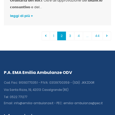
𝗢𝗿𝗱𝗶𝗻𝗮𝗿𝗶𝗮 𝗱𝗲𝗶 𝗦𝗼𝗰𝗶. Oltre all’approvazione del 𝗯𝗶𝗹𝗮𝗻𝗰𝗶𝗼
𝗰𝗼𝗻𝘀𝘂𝗻𝘁𝗶𝘃𝗼 e del...
leggi di più +
1
2
3
4
…
44
P.A. EMA Emilia Ambulanze ODV
Cod. Fisc: 91093770351 - P.IVA: 03139700359 - (SDI): JKKZDGR
Via Santa Rizza, 19, 42013 Casalgrande (RE)
Tel: 0522 771277
Email: info@emilia-ambulanze.it - PEC: emilia-ambulanze@pec.it