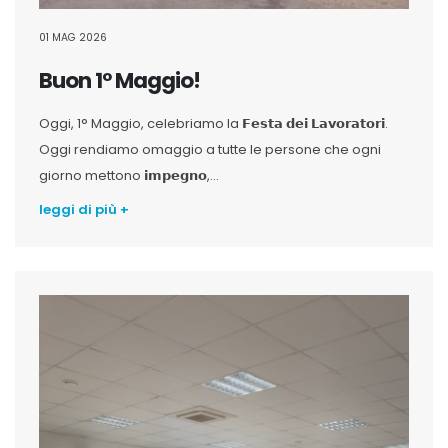
01 MAG 2026
Buon 1° Maggio!
Oggi, 1° Maggio, celebriamo la 𝗙𝗲𝘀𝘁𝗮 𝗱𝗲𝗶 𝗟𝗮𝘃𝗼𝗿𝗮𝘁𝗼𝗿𝗶.
Oggi rendiamo omaggio a tutte le persone che ogni
giorno mettono 𝗶𝗺𝗽𝗲𝗴𝗻𝗼,...
leggi di più +