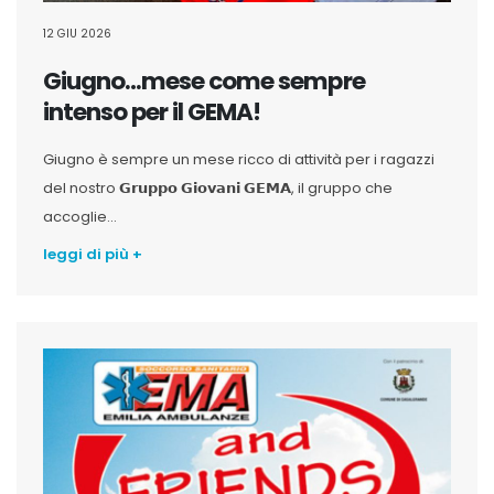
12 GIU 2026
Giugno…mese come sempre
intenso per il GEMA!
Giugno è sempre un mese ricco di attività per i ragazzi
del nostro 𝗚𝗿𝘂𝗽𝗽𝗼 𝗚𝗶𝗼𝘃𝗮𝗻𝗶 𝗚𝗘𝗠𝗔, il gruppo che
accoglie...
leggi di più +