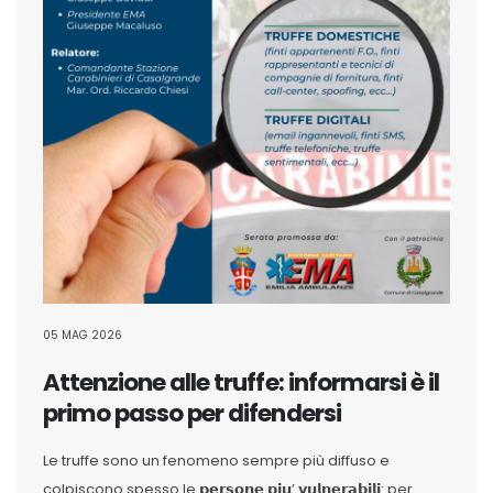
05 MAG 2026
Attenzione alle truffe: informarsi è il
primo passo per difendersi
Le truffe sono un fenomeno sempre più diffuso e
colpiscono spesso le 𝗽𝗲𝗿𝘀𝗼𝗻𝗲 𝗽𝗶𝘂’ 𝘃𝘂𝗹𝗻𝗲𝗿𝗮𝗯𝗶𝗹𝗶: per