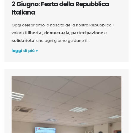
2 Giugno: Festa della Repubblica
Italiana
Oggi celebriamo la nascita della nostra Repubblica, i
valori di 𝗹𝗶𝗯𝗲𝗿𝘁𝗮’, 𝗱𝗲𝗺𝗼𝗰𝗿𝗮𝘇𝗶𝗮, 𝗽𝗮𝗿𝘁𝗲𝗰𝗶𝗽𝗮𝘇𝗶𝗼𝗻𝗲 e
𝘀𝗼𝗹𝗶𝗱𝗮𝗿𝗶𝗲𝘁𝗮’ che ogni giorno guidano il...
leggi di più +