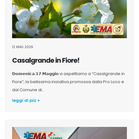
12 MAG 2026
Casalgrande in Fiore!
𝗗𝗼𝗺𝗲𝗻𝗶𝗰𝗮 𝟭𝟳 𝗠𝗮𝗴𝗴𝗶𝗼 vi aspettiamo a “Casalgrande in
Fiore”, la bellissima iniziativa promossa dalla Pro Loco e
dal Comune di...
leggi di più +