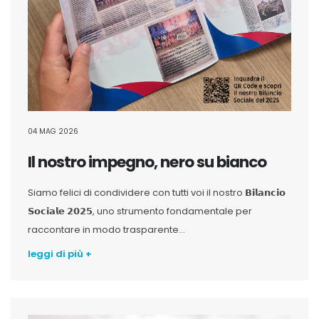
04 MAG 2026
Il nostro impegno, nero su bianco
Siamo felici di condividere con tutti voi il nostro 𝗕𝗶𝗹𝗮𝗻𝗰𝗶𝗼
𝗦𝗼𝗰𝗶𝗮𝗹𝗲 𝟮𝟬𝟮𝟱, uno strumento fondamentale per
raccontare in modo trasparente...
leggi di più +