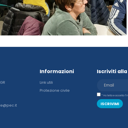
Informazioni
Iscriviti al
DGR
Link utili
Protezione civile
* Ho letto e accetto l
ISCRIVIMI
ze@pec.it