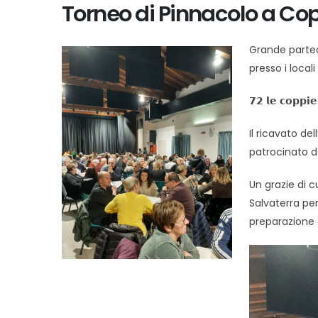
Torneo di Pinnacolo a Co
Grande partecipa
presso i locali
𝟳𝟮 𝗹𝗲 𝗰𝗼
Il ricavato dell
patrocinato 
Un grazie di c
Salvaterra per
preparazione 