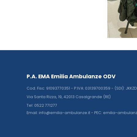
P.A. EMA Emilia Ambulanze ODV
Cod. Fisc: 91093770351 - P.IVA: 03139700359 - (SDI): JKKZ
Via Santa Rizza, 19, 42013 Casalgrande (RE)
Tel: 0522 771277
Email: info@emilia-ambulanze.it - PEC: emilia-ambulan