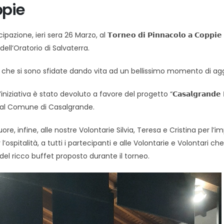
ppie
zione, ieri sera 26 Marzo, al 𝗧𝗼𝗿𝗻𝗲𝗼 𝗱𝗶 𝗣𝗶𝗻𝗻𝗮𝗰𝗼𝗹𝗼 𝗮 𝗖𝗼
 dell’Oratorio di Salvaterra.
𝗽𝗽𝗶𝗲 che si sono sfidate dando vita ad un bellissimo momento d
’iniziativa è stato devoluto a favore del progetto “𝗖𝗮𝘀𝗮𝗹𝗴𝗿𝗮𝗻𝗱
dal Comune di Casalgrande.
uore, infine, alle nostre Volontarie Silvia, Teresa e Cristina per l’
 l’ospitalità, a tutti i partecipanti e alle Volontarie e Volontari c
del ricco buffet proposto durante il torneo.