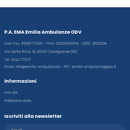
P.A. EMA Emilia Ambulanze ODV
Cod. Fisc: 91093770351 - P.IVA: 03139700359 - (SDI): JKKZDGR
Via Santa Rizza, 19, 42013 Casalgrande (RE)
Tel: 0522 771277
Email: info@emilia-ambulanze.it - PEC: emilia-ambulanze@pec.it
Informazioni
Link utili
Protezione civile
Iscriviti alla newsletter