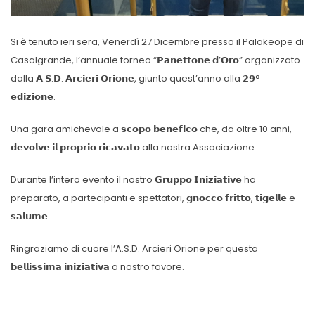
Si è tenuto ieri sera, Venerdì 27 Dicembre presso il Palakeope di
Casalgrande, l’annuale torneo “𝗣𝗮𝗻𝗲𝘁𝘁𝗼𝗻𝗲 𝗱’𝗢𝗿𝗼” organizzato
dalla 𝗔.𝗦.𝗗. 𝗔𝗿𝗰𝗶𝗲𝗿𝗶 𝗢𝗿𝗶𝗼𝗻𝗲, giunto quest’anno alla 𝟮𝟵°
𝗲𝗱𝗶𝘇𝗶𝗼𝗻𝗲.
Una gara amichevole a 𝘀𝗰𝗼𝗽𝗼 𝗯𝗲𝗻𝗲𝗳𝗶𝗰𝗼 che, da oltre 10 anni,
𝗱𝗲𝘃𝗼𝗹𝘃𝗲 𝗶𝗹 𝗽𝗿𝗼𝗽𝗿𝗶𝗼 𝗿𝗶𝗰𝗮𝘃𝗮𝘁𝗼 alla nostra Associazione.
Durante l’intero evento il nostro 𝗚𝗿𝘂𝗽𝗽𝗼 𝗜𝗻𝗶𝘇𝗶𝗮𝘁𝗶𝘃𝗲 ha
preparato, a partecipanti e spettatori, 𝗴𝗻𝗼𝗰𝗰𝗼 𝗳𝗿𝗶𝘁𝘁𝗼, 𝘁𝗶𝗴𝗲𝗹𝗹𝗲 e
𝘀𝗮𝗹𝘂𝗺𝗲.
Ringraziamo di cuore l’A.S.D. Arcieri Orione per questa
𝗯𝗲𝗹𝗹𝗶𝘀𝘀𝗶𝗺𝗮 𝗶𝗻𝗶𝘇𝗶𝗮𝘁𝗶𝘃𝗮 a nostro favore.