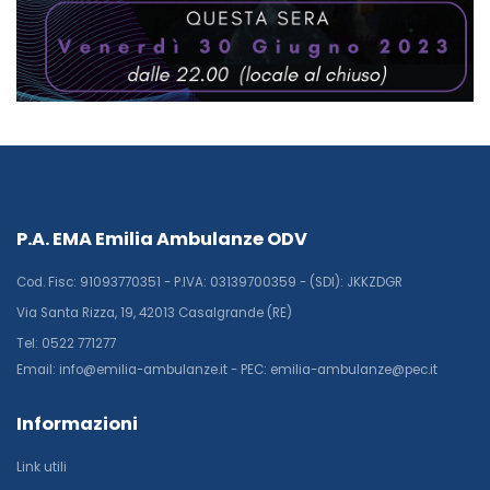
P.A. EMA Emilia Ambulanze ODV
Cod. Fisc: 91093770351 - P.IVA: 03139700359 - (SDI): JKKZDGR
Via Santa Rizza, 19, 42013 Casalgrande (RE)
Tel: 0522 771277
Email: info@emilia-ambulanze.it - PEC: emilia-ambulanze@pec.it
Informazioni
Link utili