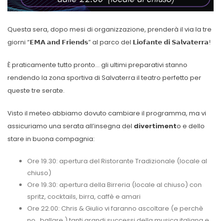
Questa sera, dopo mesi di organizzazione, prenderà il via la tre
giorni “𝗘𝗠𝗔 𝗮𝗻𝗱 𝗙𝗿𝗶𝗲𝗻𝗱𝘀” al parco del 𝗟𝗶𝗼𝗳𝗮𝗻𝘁𝗲 𝗱𝗶 𝗦𝗮𝗹𝘃𝗮𝘁𝗲𝗿𝗿𝗮!
È praticamente tutto pronto… gli ultimi preparativi stanno
rendendo la zona sportiva di Salvaterra il teatro perfetto per
queste tre serate.
Visto il meteo abbiamo dovuto cambiare il programma, ma vi
assicuriamo una serata all’insegna del
divertiment
o e dello
stare in buona compagnia:
Ore 19.30: apertura del Ristorante Tradizionale (locale al
chiuso)
Ore 19.30: apertura della Birreria (locale al chiuso) con
spritz, cocktails, birra, caffè e amari
Ore 22.00: Chris & Giulio vi faranno ascoltare (e perchè
no…ballare ) tanti grandi successi della musica italiana e