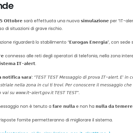
ande
𝗶’ 𝟭𝟱 𝗢𝘁𝘁𝗼𝗯𝗿𝗲 sarà effettuata una nuova 𝘀𝗶𝗺𝘂𝗹𝗮𝘇𝗶𝗼𝗻𝗲 per “
so di situazioni di grave rischio.
one riguarderà lo stabilimento “𝗘𝘂𝗿𝗼𝗴𝗮𝘀 𝗘𝗻𝗲𝗿𝗴𝗶𝗮”, con sede 
𝘂𝗹𝗮𝗿𝗲 connesso alle reti degli operatori di telefonia, nella zona interess
𝗶𝘀𝘁𝗲𝗺𝗮 𝗜𝗧-𝗮𝗹𝗲𝗿𝘁.
𝗮 𝗻𝗼𝘁𝗶𝗳𝗶𝗰𝗮 𝘀𝗮𝗿𝗮’: “𝘛𝘌𝘚𝘛 𝘛𝘌𝘚𝘛 𝘔𝘦𝘴𝘴𝘢𝘨𝘨𝘪𝘰 𝘥𝘪 𝘱𝘳𝘰𝘷𝘢 𝘐𝘛-𝘢𝘭𝘦𝘳𝘵. 𝘌’ 𝘪𝘯 𝘤
𝘴𝘵𝘳𝘪𝘢𝘭𝘦 𝘯𝘦𝘭𝘭𝘢 𝘻𝘰𝘯𝘢 𝘪𝘯 𝘤𝘶𝘪 𝘵𝘪 𝘵𝘳𝘰𝘷𝘪. 𝘗𝘦𝘳 𝘤𝘰𝘯𝘰𝘴𝘤𝘦𝘳𝘦 𝘪𝘭 𝘮𝘦𝘴𝘴𝘢𝘨𝘨𝘪𝘰 𝘤𝘩𝘦
𝘪𝘰 𝘷𝘢𝘪 𝘴𝘶 𝘸𝘸𝘸.𝘪𝘵-𝘢𝘭𝘦𝘳𝘵.𝘨𝘰𝘷.𝘪𝘵 𝘛𝘌𝘚𝘛 𝘛𝘌𝘚𝘛”.
saggio non è tenuto a 𝗳𝗮𝗿𝗲 𝗻𝘂𝗹𝗹𝗮 e non ha 𝗻𝘂𝗹𝗹𝗮 𝗱𝗮 𝘁𝗲𝗺𝗲𝗿𝗲
𝗿𝗶𝗼: le risposte fornite permetteranno di migliorare il sistema.