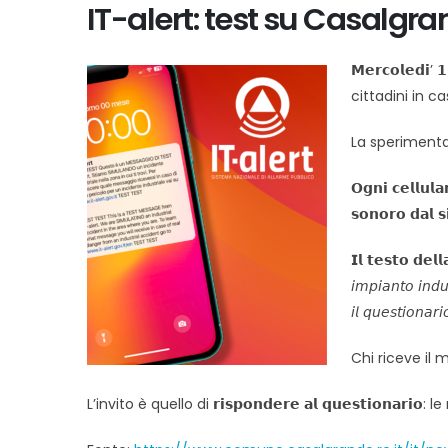
IT-alert: test su Casalgr
𝗠𝗲𝗿𝗰𝗼𝗹𝗲𝗱
cittadini in ca
La sperimentazi
𝗢𝗴𝗻𝗶 𝗰𝗲𝗹𝗹
𝘀𝗼𝗻𝗼𝗿𝗼 𝗱𝗮𝗹 𝘀
𝗜𝗹 𝘁𝗲𝘀𝘁𝗼 𝗱𝗲𝗹𝗹
𝘪𝘮𝘱𝘪𝘢𝘯𝘵𝘰 𝘪𝘯𝘥𝘶
𝘪𝘭 𝘲𝘶𝘦𝘴𝘵𝘪𝘰𝘯𝘢𝘳
Chi riceve il mes
L’invito è quello di 𝗿𝗶𝘀𝗽𝗼𝗻𝗱𝗲𝗿𝗲 𝗮𝗹 𝗾𝘂𝗲𝘀𝘁𝗶𝗼𝗻