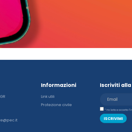
Informazioni
Iscriviti al
DGR
Link utili
Protezione civile
* Ho letto e accetto l
ISCRIVIMI
ze@pec.it