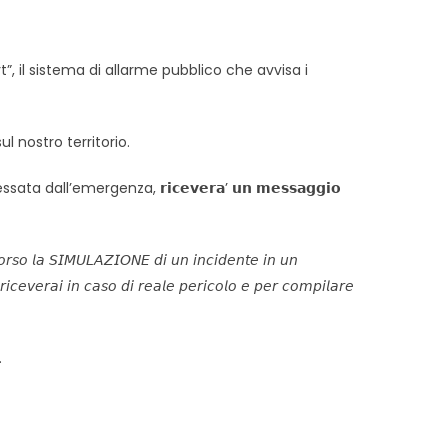
IT-alert”, il sistema di allarme pubblico che avvisa i
sul nostro territorio.
ata dall’emergenza, 𝗿𝗶𝗰𝗲𝘃𝗲𝗿𝗮’ 𝘂𝗻 𝗺𝗲𝘀𝘀𝗮𝗴𝗴𝗶𝗼
𝘰𝘳𝘴𝘰 𝘭𝘢 𝘚𝘐𝘔𝘜𝘓𝘈𝘡𝘐𝘖𝘕𝘌 𝘥𝘪 𝘶𝘯 𝘪𝘯𝘤𝘪𝘥𝘦𝘯𝘵𝘦 𝘪𝘯 𝘶𝘯
 𝘳𝘪𝘤𝘦𝘷𝘦𝘳𝘢𝘪 𝘪𝘯 𝘤𝘢𝘴𝘰 𝘥𝘪 𝘳𝘦𝘢𝘭𝘦 𝘱𝘦𝘳𝘪𝘤𝘰𝘭𝘰 𝘦 𝘱𝘦𝘳 𝘤𝘰𝘮𝘱𝘪𝘭𝘢𝘳𝘦
.