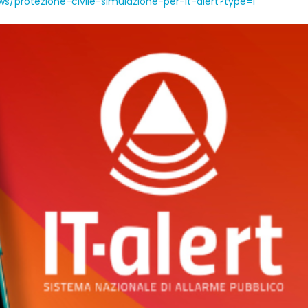
s/protezione-civile-simulazione-per-it-alert?type=1