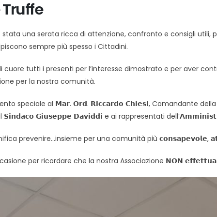
 Truffe
 è stata una serata ricca di attenzione, confronto e consigli utili
lpiscono sempre più spesso i Cittadini.
i cuore tutti i presenti per l’interesse dimostrato e per aver c
zione per la nostra comunità.
to speciale al 𝗠𝗮𝗿. 𝗢𝗿𝗱. 𝗥𝗶𝗰𝗰𝗮𝗿𝗱𝗼 𝗖𝗵𝗶𝗲𝘀𝗶, Comandante
𝗶𝗻𝗱𝗮𝗰𝗼 𝗚𝗶𝘂𝘀𝗲𝗽𝗽𝗲 𝗗𝗮𝘃𝗶𝗱𝗱𝗶 e ai rappresentati dell’𝗔𝗺𝗺𝗶𝗻𝗶𝘀
ica prevenire…insieme per una comunità più 𝗰𝗼𝗻𝘀𝗮𝗽𝗲𝘃𝗼𝗹𝗲, 𝗮𝘁𝘁𝗲𝗻
ione per ricordare che la nostra Associazione 𝗡𝗢𝗡 𝗲𝗳𝗳𝗲𝘁𝘁𝘂𝗮 raccolte