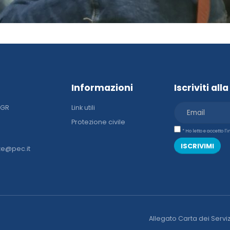
Informazioni
Iscriviti al
DGR
Link utili
Protezione civile
* Ho letto e accetto l
ISCRIVIMI
ze@pec.it
Allegato Carta dei Serviz