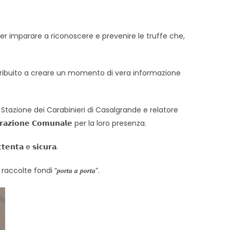
, per imparare a riconoscere e prevenire le truffe che,
ontribuito a creare un momento di vera informazione
 della Stazione dei Carabinieri di Casalgrande e relatore
𝗿𝗮𝘇𝗶𝗼𝗻𝗲 𝗖𝗼𝗺𝘂𝗻𝗮𝗹𝗲 per la loro presenza.
𝘁𝗮 e 𝘀𝗶𝗰𝘂𝗿𝗮.
 fondi “𝒑𝒐𝒓𝒕𝒂 𝒂 𝒑𝒐𝒓𝒕𝒂”.