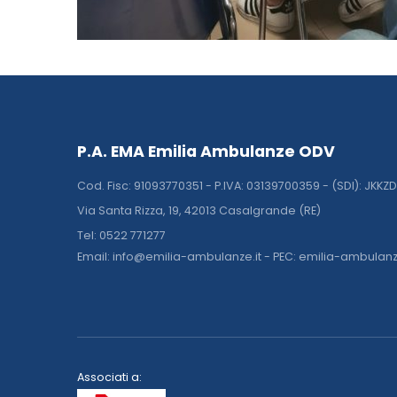
P.A. EMA Emilia Ambulanze ODV
Cod. Fisc: 91093770351 - P.IVA: 03139700359 - (SDI): JKKZ
Via Santa Rizza, 19, 42013 Casalgrande (RE)
Tel: 0522 771277
Email: info@emilia-ambulanze.it - PEC: emilia-ambulan
Associati a: