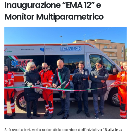
Inaugurazione “EMA 12” e
Monitor Multiparametrico
Si è svolta ieri, nella splendida cornice dell’iniziativa “𝗡𝗮𝘁𝗮𝗹𝗲 𝗮