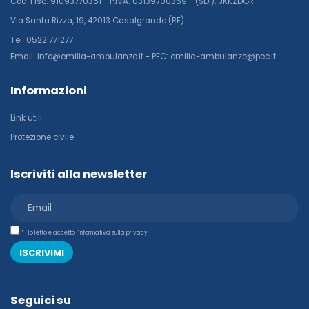
Cod. Fisc: 91093770351 - P.IVA: 03139700359 - (SDI): JKKZDGR
Via Santa Rizza, 19, 42013 Casalgrande (RE)
Tel: 0522 771277
Email: info@emilia-ambulanze.it - PEC: emilia-ambulanze@pec.it
Informazioni
Link utili
Protezione civile
Iscriviti alla newsletter
* Ho letto e accetto l'informativa sulla privacy
ISCRIVIMI
Seguici su