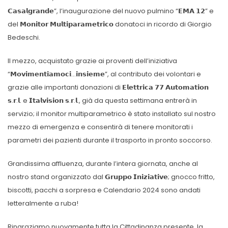
𝗖𝗮𝘀𝗮𝗹𝗴𝗿𝗮𝗻𝗱𝗲”, l’inaugurazione del nuovo pulmino “𝗘𝗠𝗔 𝟭𝟮” e
del 𝗠𝗼𝗻𝗶𝘁𝗼𝗿 𝗠𝘂𝗹𝘁𝗶𝗽𝗮𝗿𝗮𝗺𝗲𝘁𝗿𝗶𝗰𝗼 donatoci in ricordo di Giorgio
Bedeschi.
Il mezzo, acquistato grazie ai proventi dell’iniziativa
“𝗠𝗼𝘃𝗶𝗺𝗲𝗻𝘁𝗶𝗮𝗺𝗼𝗰𝗶…𝗶𝗻𝘀𝗶𝗲𝗺𝗲”, al contributo dei volontari e
grazie alle importanti donazioni di 𝗘𝗹𝗲𝘁𝘁𝗿𝗶𝗰𝗮 𝟳𝟳 𝗔𝘂𝘁𝗼𝗺𝗮𝘁𝗶𝗼𝗻
𝘀.𝗿.𝗹. e 𝗜𝘁𝗮𝗹𝘃𝗶𝘀𝗶𝗼𝗻 𝘀.𝗿.𝗹., già da questa settimana entrerà in
servizio; il monitor multiparametrico è stato installato sul nostro
mezzo di emergenza e consentirà di tenere monitorati i
parametri dei pazienti durante il trasporto in pronto soccorso.
Grandissima affluenza, durante l’intera giornata, anche al
nostro stand organizzato dal 𝗚𝗿𝘂𝗽𝗽𝗼 𝗜𝗻𝗶𝘇𝗶𝗮𝘁𝗶𝘃𝗲; gnocco fritto,
biscotti, pacchi a sorpresa e Calendario 2024 sono andati
letteralmente a ruba!
Ringraziamo nuovamente tutta la Cittadinanza presente, la