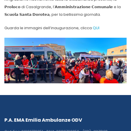
𝗣𝗿𝗼𝗹𝗼𝗰𝗼 di Casalgrande, l’𝗔𝗺𝗺𝗶𝗻𝗶𝘀𝘁𝗿𝗮𝘇𝗶𝗼𝗻𝗲 𝗖𝗼𝗺𝘂𝗻𝗮𝗹𝗲 e la
𝗦𝗰𝘂𝗼𝗹𝗮 𝗦𝗮𝗻𝘁𝗮 𝗗𝗼𝗿𝗼𝘁𝗲𝗮, per la bellissima giornata.
Guarda le immagini dell’inaugurazione, clicca
QUI
P.A. EMA Emilia Ambulanze ODV