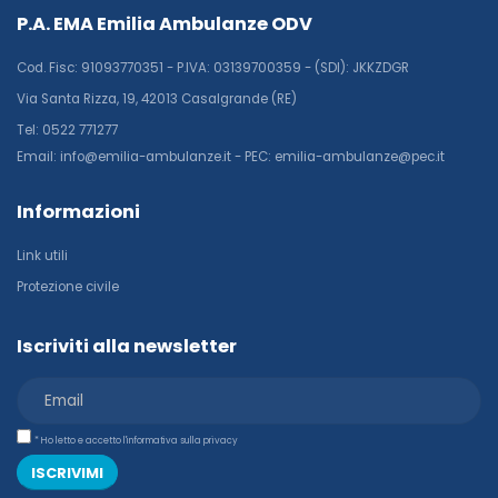
P.A. EMA Emilia Ambulanze ODV
Cod. Fisc: 91093770351 - P.IVA: 03139700359 - (SDI): JKKZDGR
Via Santa Rizza, 19, 42013 Casalgrande (RE)
Tel: 0522 771277
Email: info@emilia-ambulanze.it - PEC: emilia-ambulanze@pec.it
Informazioni
Link utili
Protezione civile
Iscriviti alla newsletter
* Ho letto e accetto l'informativa sulla privacy
ISCRIVIMI