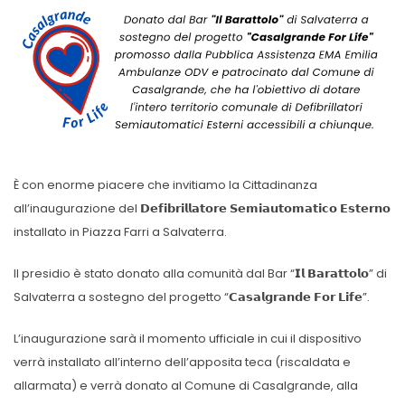
È con enorme piacere che invitiamo la Cittadinanza
all’inaugurazione del 𝗗𝗲𝗳𝗶𝗯𝗿𝗶𝗹𝗹𝗮𝘁𝗼𝗿𝗲 𝗦𝗲𝗺𝗶𝗮𝘂𝘁𝗼𝗺𝗮𝘁𝗶𝗰𝗼 𝗘𝘀𝘁𝗲𝗿𝗻𝗼
installato in Piazza Farri a Salvaterra.
Il presidio è stato donato alla comunità dal Bar “𝗜𝗹 𝗕𝗮𝗿𝗮𝘁𝘁𝗼𝗹𝗼” di
Salvaterra a sostegno del progetto “𝗖𝗮𝘀𝗮𝗹𝗴𝗿𝗮𝗻𝗱𝗲 𝗙𝗼𝗿 𝗟𝗶𝗳𝗲”.
L’inaugurazione sarà il momento ufficiale in cui il dispositivo
verrà installato all’interno dell’apposita teca (riscaldata e
allarmata) e verrà donato al Comune di Casalgrande, alla