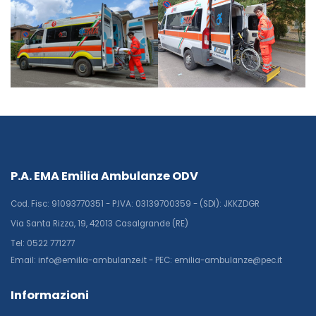
P.A. EMA Emilia Ambulanze ODV
Cod. Fisc: 91093770351 - P.IVA: 03139700359 - (SDI): JKKZDGR
Via Santa Rizza, 19, 42013 Casalgrande (RE)
Tel: 0522 771277
Email: info@emilia-ambulanze.it - PEC: emilia-ambulanze@pec.it
Informazioni