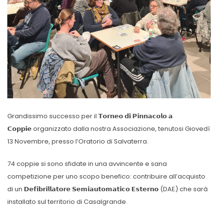
Grandissimo successo per il 𝗧𝗼𝗿𝗻𝗲𝗼 𝗱𝗶 𝗣𝗶𝗻𝗻𝗮𝗰𝗼𝗹𝗼 𝗮
𝗖𝗼𝗽𝗽𝗶𝗲 organizzato dalla nostra Associazione, tenutosi Giovedì
13 Novembre, presso l’Oratorio di Salvaterra.
74 coppie si sono sfidate in una avvincente e sana
competizione per uno scopo benefico: contribuire all’acquisto
di un 𝗗𝗲𝗳𝗶𝗯𝗿𝗶𝗹𝗹𝗮𝘁𝗼𝗿𝗲 𝗦𝗲𝗺𝗶𝗮𝘂𝘁𝗼𝗺𝗮𝘁𝗶𝗰𝗼 𝗘𝘀𝘁𝗲𝗿𝗻𝗼 (DAE) che sarà
installato sul territorio di Casalgrande.