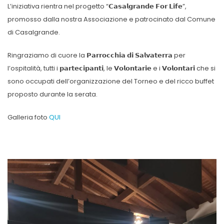
L’iniziativa rientra nel progetto “𝗖𝗮𝘀𝗮𝗹𝗴𝗿𝗮𝗻𝗱𝗲 𝗙𝗼𝗿 𝗟𝗶𝗳𝗲”,
promosso dalla nostra Associazione e patrocinato dal Comune
di Casalgrande.
Ringraziamo di cuore la 𝗣𝗮𝗿𝗿𝗼𝗰𝗰𝗵𝗶𝗮 𝗱𝗶 𝗦𝗮𝗹𝘃𝗮𝘁𝗲𝗿𝗿𝗮 per
l’ospitalità, tutti i 𝗽𝗮𝗿𝘁𝗲𝗰𝗶𝗽𝗮𝗻𝘁𝗶, le 𝗩𝗼𝗹𝗼𝗻𝘁𝗮𝗿𝗶𝗲 e i 𝗩𝗼𝗹𝗼𝗻𝘁𝗮𝗿𝗶 che si
sono occupati dell’organizzazione del Torneo e del ricco buffet
proposto durante la serata.
Galleria foto
QUI