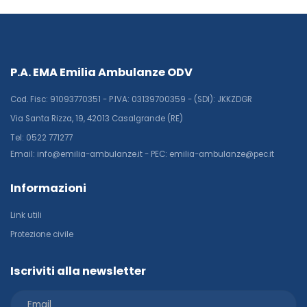
P.A. EMA Emilia Ambulanze ODV
Cod. Fisc: 91093770351 - P.IVA: 03139700359 - (SDI): JKKZDGR
Via Santa Rizza, 19, 42013 Casalgrande (RE)
Tel: 0522 771277
Email: info@emilia-ambulanze.it - PEC: emilia-ambulanze@pec.it
Informazioni
Link utili
Protezione civile
Iscriviti alla newsletter