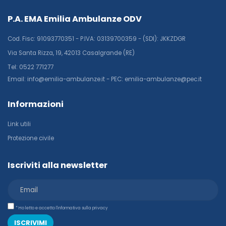
P.A. EMA Emilia Ambulanze ODV
Cod. Fisc: 91093770351 - P.IVA: 03139700359 - (SDI): JKKZDGR
Via Santa Rizza, 19, 42013 Casalgrande (RE)
Tel: 0522 771277
Email: info@emilia-ambulanze.it - PEC: emilia-ambulanze@pec.it
Informazioni
Link utili
Protezione civile
Iscriviti alla newsletter
* Ho letto e accetto l'informativa sulla privacy
ISCRIVIMI