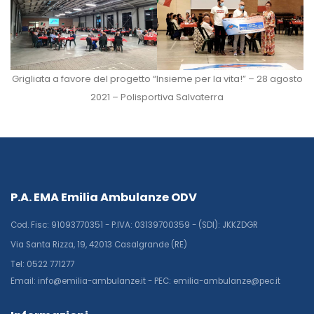
Grigliata a favore del progetto “Insieme per la vita!” – 28 agosto
2021 – Polisportiva Salvaterra
P.A. EMA Emilia Ambulanze ODV
Cod. Fisc: 91093770351 - P.IVA: 03139700359 - (SDI): JKKZDGR
Via Santa Rizza, 19, 42013 Casalgrande (RE)
Tel: 0522 771277
Email: info@emilia-ambulanze.it - PEC: emilia-ambulanze@pec.it