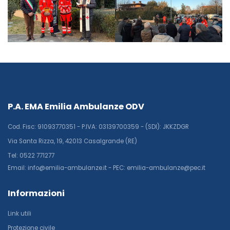
P.A. EMA Emilia Ambulanze ODV
Cod. Fisc: 91093770351 - P.IVA: 03139700359 - (SDI): JKKZDGR
Via Santa Rizza, 19, 42013 Casalgrande (RE)
Tel: 0522 771277
Email: info@emilia-ambulanze.it - PEC: emilia-ambulanze@pec.it
Informazioni
Link utili
Protezione civile