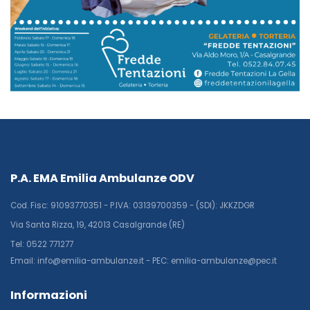
P.A. EMA Emilia Ambulanze ODV
Cod. Fisc: 91093770351 - P.IVA: 03139700359 - (SDI): JKKZDGR
Via Santa Rizza, 19, 42013 Casalgrande (RE)
Tel: 0522 771277
Email: info@emilia-ambulanze.it - PEC: emilia-ambulanze@pec.it
Informazioni