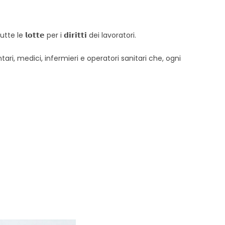
𝗼𝘁𝘁𝗲 per i 𝗱𝗶𝗿𝗶𝘁𝘁𝗶 dei lavoratori.
tari, medici, infermieri e operatori sanitari che, ogni