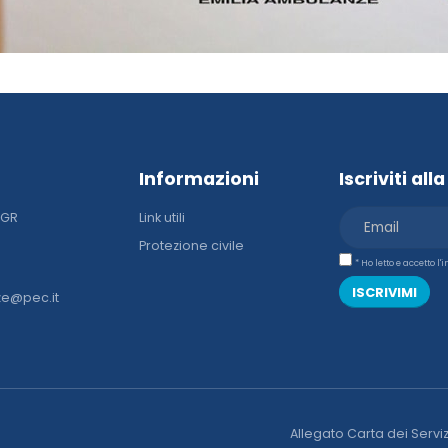
Informazioni
Iscriviti al
DGR
Link utili
Protezione civile
* Ho letto e accetto l
ISCRIVIMI
ze@pec.it
Allegato Carta dei Serviz