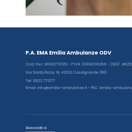
P.A. EMA Emilia Ambulanze ODV
Cod. Fisc: 91093770351 - P.IVA: 03139700359 - (SDI): JKKZ
Via Santa Rizza, 19, 42013 Casalgrande (RE)
Tel: 0522 771277
Email: info@emilia-ambulanze.it - PEC: emilia-ambulan
Associati a: