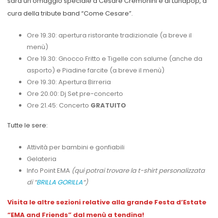
sarà un omaggio speciale a Cesare Cremonini e ai Lunapop, a
cura della tribute band “Come Cesare”.
Ore 19.30: apertura ristorante tradizionale (a breve il
menù)
Ore 19.30: Gnocco Fritto e Tigelle con salume (anche da
asporto) e Piadine farcite (a breve il menù)
Ore 19.30: Apertura Birreria
Ore 20.00: Dj Set pre-concerto
Ore 21.45: Concerto
GRATUITO
Tutte le sere:
Attività per bambini e gonfiabili
Gelateria
Info Point EMA
(qui potrai trovare la t-shirt personalizzata
di “
BRILLA GORILLA
“)
Visita le altre sezioni relative alla grande Festa d’Estate
“EMA and Friends” dal menù a tendina!