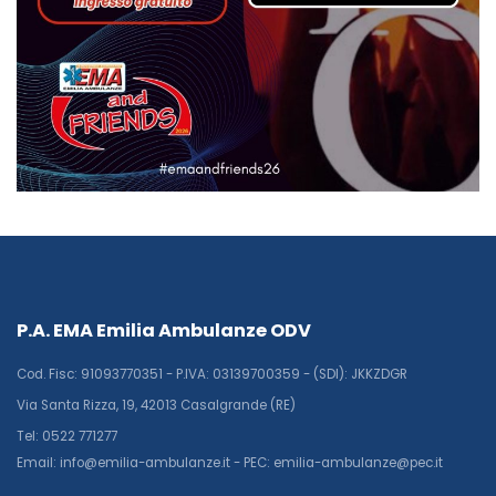
P.A. EMA Emilia Ambulanze ODV
Cod. Fisc: 91093770351 - P.IVA: 03139700359 - (SDI): JKKZDGR
Via Santa Rizza, 19, 42013 Casalgrande (RE)
Tel: 0522 771277
Email: info@emilia-ambulanze.it - PEC: emilia-ambulanze@pec.it