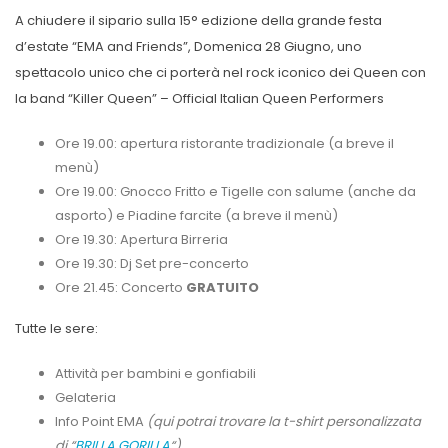
A chiudere il sipario sulla 15° edizione della grande festa
d’estate “EMA and Friends”, Domenica 28 Giugno, uno
spettacolo unico che ci porterà nel rock iconico dei Queen con
la band “Killer Queen” – Official Italian Queen Performers
Ore 19.00: apertura ristorante tradizionale (a breve il
menù)
Ore 19.00: Gnocco Fritto e Tigelle con salume (anche da
asporto) e Piadine farcite (a breve il menù)
Ore 19.30: Apertura Birreria
Ore 19.30: Dj Set pre-concerto
Ore 21.45: Concerto
GRATUITO
Tutte le sere:
Attività per bambini e gonfiabili
Gelateria
Info Point EMA
(qui potrai trovare la t-shirt personalizzata
di “
BRILLA GORILLA
“)