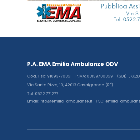
P.A. EMA Emilia Ambulanze ODV
Cod. Fisc: 91093770351 - P.IVA: 03139700359 - (SDI): JKKZ
Via Santa Rizza, 19, 42013 Casalgrande (RE)
Tel: 0522 771277
Email: info@emilia-ambulanze.it - PEC: emilia-ambulan