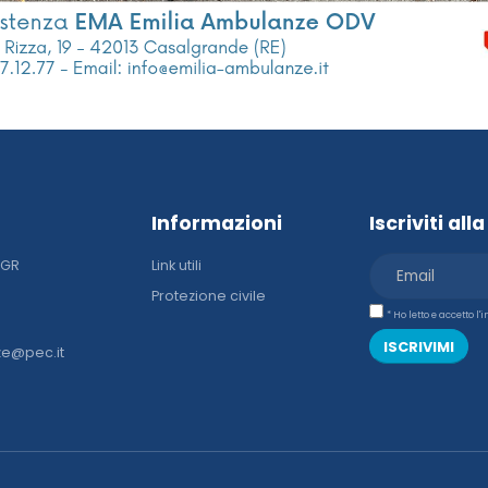
Informazioni
Iscriviti al
DGR
Link utili
Protezione civile
* Ho letto e accetto l
ISCRIVIMI
ze@pec.it