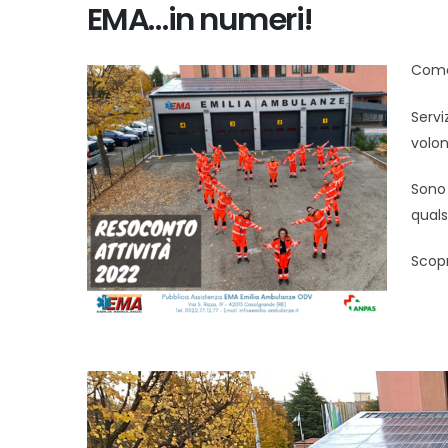
EMA…in numeri!
Come 
Servi
volon
Sono 
qual
Scop