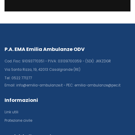
P.A. EMA Emilia Ambulanze ODV
Cod. Fisc: 91093770351 - P.IVA: 03139700359 - (SDI): JKKZDGR
Via Santa Rizza, 19, 42013 Casalgrande (RE)
Tel: 0522 771277
Email: info@emilia-ambulanze.it - PEC: emilia-ambulanze@pec.it
Informazioni
Link utili
Protezione civile