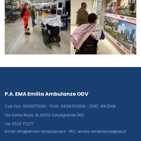
P.A. EMA Emilia Ambulanze ODV
Cod. Fisc: 91093770351 - P.IVA: 03139700359 - (SDI): JKKZDGR
Via Santa Rizza, 19, 42013 Casalgrande (RE)
Tel: 0522 771277
Email: info@emilia-ambulanze.it - PEC: emilia-ambulanze@pec.it