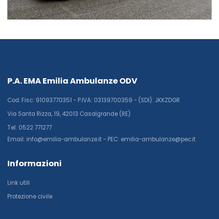
P.A. EMA Emilia Ambulanze ODV
Cod. Fisc: 91093770351 - P.IVA: 03139700359 - (SDI): JKKZDGR
Via Santa Rizza, 19, 42013 Casalgrande (RE)
Tel: 0522 771277
Email: info@emilia-ambulanze.it - PEC: emilia-ambulanze@pec.it
Informazioni
Link utili
Protezione civile