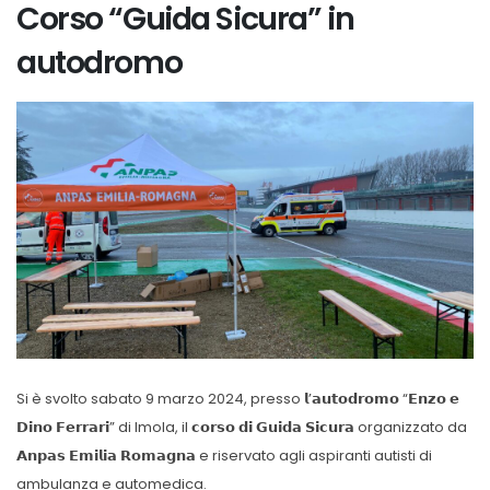
Corso “Guida Sicura” in
autodromo
Si è svolto sabato 9 marzo 2024, presso 𝗹’𝗮𝘂𝘁𝗼𝗱𝗿𝗼𝗺𝗼 “𝗘𝗻𝘇𝗼 𝗲
𝗗𝗶𝗻𝗼 𝗙𝗲𝗿𝗿𝗮𝗿𝗶” di Imola, il 𝗰𝗼𝗿𝘀𝗼 𝗱𝗶 𝗚𝘂𝗶𝗱𝗮 𝗦𝗶𝗰𝘂𝗿𝗮 organizzato da
𝗔𝗻𝗽𝗮𝘀 𝗘𝗺𝗶𝗹𝗶𝗮 𝗥𝗼𝗺𝗮𝗴𝗻𝗮 e riservato agli aspiranti autisti di
ambulanza e automedica.