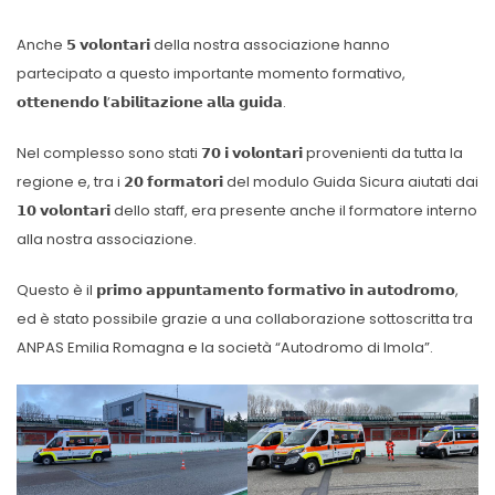
Anche 𝟱 𝘃𝗼𝗹𝗼𝗻𝘁𝗮𝗿𝗶 della nostra associazione hanno
partecipato a questo importante momento formativo,
𝗼𝘁𝘁𝗲𝗻𝗲𝗻𝗱𝗼 𝗹’𝗮𝗯𝗶𝗹𝗶𝘁𝗮𝘇𝗶𝗼𝗻𝗲 𝗮𝗹𝗹𝗮 𝗴𝘂𝗶𝗱𝗮.
Nel complesso sono stati 𝟳𝟬 𝗶 𝘃𝗼𝗹𝗼𝗻𝘁𝗮𝗿𝗶 provenienti da tutta la
regione e, tra i 𝟮𝟬 𝗳𝗼𝗿𝗺𝗮𝘁𝗼𝗿𝗶 del modulo Guida Sicura aiutati dai
𝟭𝟬 𝘃𝗼𝗹𝗼𝗻𝘁𝗮𝗿𝗶 dello staff, era presente anche il formatore interno
alla nostra associazione.
Questo è il 𝗽𝗿𝗶𝗺𝗼 𝗮𝗽𝗽𝘂𝗻𝘁𝗮𝗺𝗲𝗻𝘁𝗼 𝗳𝗼𝗿𝗺𝗮𝘁𝗶𝘃𝗼 𝗶𝗻 𝗮𝘂𝘁𝗼𝗱𝗿𝗼𝗺𝗼,
ed è stato possibile grazie a una collaborazione sottoscritta tra
ANPAS Emilia Romagna e la società “Autodromo di Imola”.