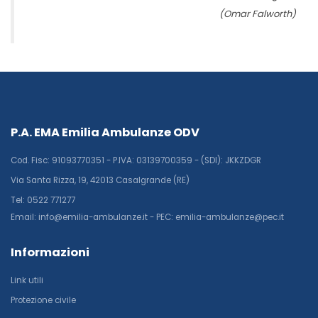
(Omar Falworth)
P.A. EMA Emilia Ambulanze ODV
Cod. Fisc: 91093770351 - P.IVA: 03139700359 - (SDI): JKKZDGR
Via Santa Rizza, 19, 42013 Casalgrande (RE)
Tel: 0522 771277
Email: info@emilia-ambulanze.it - PEC: emilia-ambulanze@pec.it
Informazioni
Link utili
Protezione civile