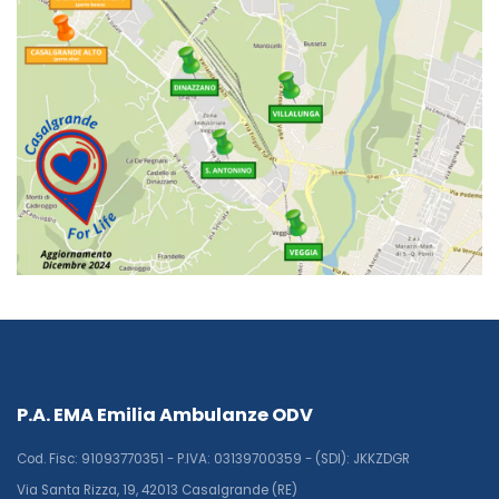
P.A. EMA Emilia Ambulanze ODV
Cod. Fisc: 91093770351 - P.IVA: 03139700359 - (SDI): JKKZDGR
Via Santa Rizza, 19, 42013 Casalgrande (RE)