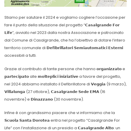
Stiamo per salutare il 2024 e vogliamo cogliere l’occasione per
fare il punto della situazione del progetto “𝗖𝗮𝘀𝗮𝗹𝗴𝗿𝗮𝗻𝗱𝗲 𝗙𝗼𝗿
𝗟𝗶𝗳𝗲”, avviato nel 2023 dalla nostra Associazione e patrocinato
dal Comune di Casalgrande, che ha l’obiettivo di dotare l’intero
territorio comunale di 𝗗𝗲𝗳𝗶𝗯𝗿𝗶𝗹𝗹𝗮𝘁𝗼𝗿𝗶 𝗦𝗲𝗺𝗶𝗮𝘂𝘁𝗼𝗺𝗮𝘁𝗶𝗰𝗶 𝗘𝘀𝘁𝗲𝗿𝗻𝗶
accessibili a tutti.
Grazie al contributo di tante persone che hanno 𝗼𝗿𝗴𝗮𝗻𝗶𝘇𝘇𝗮𝘁𝗼 e
𝗽𝗮𝗿𝘁𝗲𝗰𝗶𝗽𝗮𝘁𝗼 alle 𝗺𝗼𝗹𝘁𝗲𝗽𝗹𝗶𝗰𝗶 𝗶𝗻𝗶𝘇𝗶𝗮𝘁𝗶𝘃𝗲 a favore del progetto,
nel 2024 abbiamo installato il Defibrillatore di 𝗩𝗲𝗴𝗴𝗶𝗮 (9 marzo),
𝗩𝗶𝗹𝗹𝗮𝗹𝘂𝗻𝗴𝗮 (27 ottobre), 𝗖𝗮𝘀𝗮𝗹𝗴𝗿𝗮𝗻𝗱𝗲 𝗦𝗲𝗱𝗲 𝗘𝗠𝗔 (16
novembre) e 𝗗𝗶𝗻𝗮𝘇𝘇𝗮𝗻𝗼 (30 novembre).
Infine è con grandissimo piacere che vi informiamo che la
𝗦𝗰𝘂𝗼𝗹𝗮 𝗦𝗮𝗻𝘁𝗮 𝗗𝗼𝗿𝗼𝘁𝗲𝗮 entra nel progetto “Casalgrande For
Life” con l’installazione di un presidio a 𝗖𝗮𝘀𝗮𝗹𝗴𝗿𝗮𝗻𝗱𝗲 𝗔𝗹𝘁𝗼: un