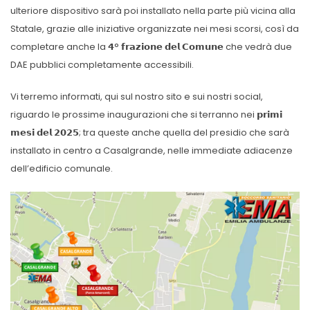
ulteriore dispositivo sarà poi installato nella parte più vicina alla
Statale, grazie alle iniziative organizzate nei mesi scorsi, così da
completare anche la 𝟰° 𝗳𝗿𝗮𝘇𝗶𝗼𝗻𝗲 𝗱𝗲𝗹 𝗖𝗼𝗺𝘂𝗻𝗲 che vedrà due
DAE pubblici completamente accessibili.
Vi terremo informati, qui sul nostro sito e sui nostri social,
riguardo le prossime inaugurazioni che si terranno nei 𝗽𝗿𝗶𝗺𝗶
𝗺𝗲𝘀𝗶 𝗱𝗲𝗹 𝟮𝟬𝟮𝟱; tra queste anche quella del presidio che sarà
installato in centro a Casalgrande, nelle immediate adiacenze
dell’edificio comunale.