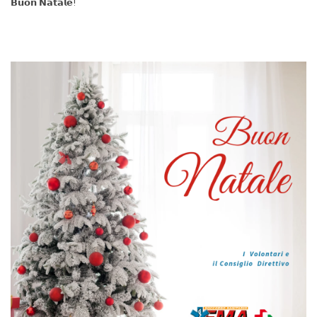
𝗕𝘂𝗼𝗻 𝗡𝗮𝘁𝗮𝗹𝗲!