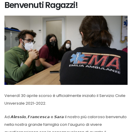
Benvenuti Ragazzi!
Venerdì 30 aprile scorso è ufficialmente iniziato il Servizio Civile
Universale 2021-2022.
Ad 𝘼𝙡𝙚𝙨𝙨𝙞𝙤, 𝙁𝙧𝙖𝙣𝙘𝙚𝙨𝙘𝙖 e 𝙎𝙖𝙧𝙖 il nostro più caloroso benvenuto
nella nostra grande famiglia con l’augurio di vivere