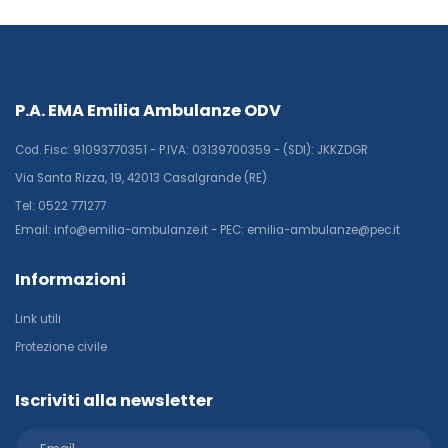
P.A. EMA Emilia Ambulanze ODV
Cod. Fisc: 91093770351 - P.IVA: 03139700359 - (SDI): JKKZDGR
Via Santa Rizza, 19, 42013 Casalgrande (RE)
Tel: 0522 771277
Email: info@emilia-ambulanze.it - PEC: emilia-ambulanze@pec.it
Informazioni
Link utili
Protezione civile
Iscriviti alla newsletter