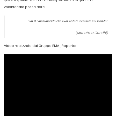
quest’esperienza con la consapevolezza di quanto il
volontariato possa dare
“𝑆𝑖𝑖 𝑖𝑙 𝑐𝑎𝑚𝑏𝑖𝑎𝑚𝑒𝑛𝑡𝑜 𝑐ℎ𝑒 𝑣𝑢𝑜𝑖 𝑣𝑒𝑑𝑒𝑟𝑒 𝑎𝑣𝑣𝑒𝑛𝑖𝑟𝑒 𝑛𝑒𝑙 𝑚𝑜𝑛𝑑𝑜”
(Mahatma Gandhi)
Video realizzato dal Gruppo EMA_Reporter