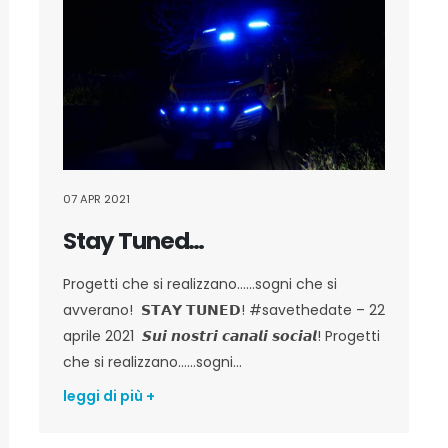
07 APR 2021
Stay Tuned…
Progetti che si realizzano……sogni che si
avverano! 𝗦𝗧𝗔𝗬 𝗧𝗨𝗡𝗘𝗗! #savethedate – 22
aprile 2021 𝙎𝙪𝙞 𝙣𝙤𝙨𝙩𝙧𝙞 𝙘𝙖𝙣𝙖𝙡𝙞 𝙨𝙤𝙘𝙞𝙖𝙡! Progetti
che si realizzano……sogni...
leggi di più +