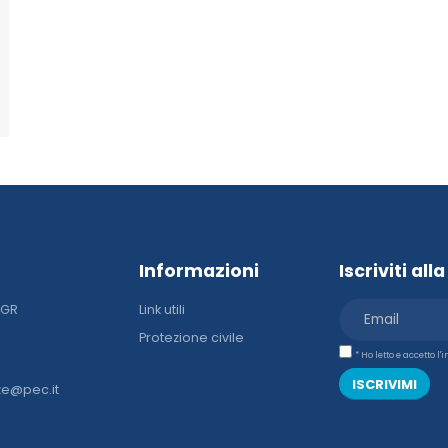
Informazioni
Iscriviti al
DGR
Link utili
Protezione civile
* Ho letto e accetto l
ISCRIVIMI
ze@pec.it