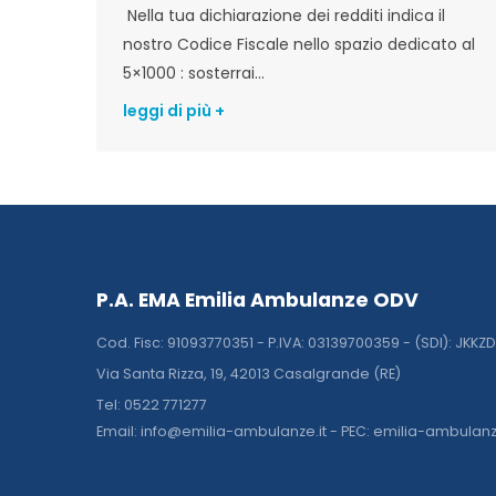
Nella tua dichiarazione dei redditi indica il
nostro Codice Fiscale nello spazio dedicato al
5×1000 : sosterrai...
leggi di più +
P.A. EMA Emilia Ambulanze ODV
Cod. Fisc: 91093770351 - P.IVA: 03139700359 - (SDI): JKKZ
Via Santa Rizza, 19, 42013 Casalgrande (RE)
Tel: 0522 771277
Email: info@emilia-ambulanze.it - PEC: emilia-ambulan