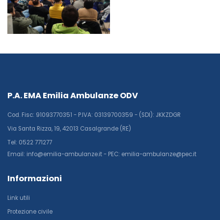
P.A. EMA Emilia Ambulanze ODV
Cod. Fisc: 91093770351 - P.IVA: 03139700359 - (SDI): JKKZDGR
Via Santa Rizza, 19, 42013 Casalgrande (RE)
Tel: 0522 771277
Email: info@emilia-ambulanze.it - PEC: emilia-ambulanze@pec.it
Informazioni
Link utili
Protezione civile