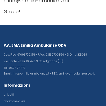
a info@emilia-ambulanze.it
Grazie!
P.A. EMA Emilia Ambulanze ODV
Cod. Fisc: 91093770351 - P.IVA: 03139700359 - (SDI): JKKZDGR
Via Santa Rizza, 19, 42013 Casalgrande (RE)
Tel: 0522 771277
Email: info@emilia-ambulanze.it - PEC: emilia-ambulanze@pec.it
Informazioni
Link utili
Protezione civile