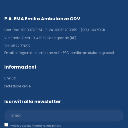
P.A. EMA Emilia Ambulanze ODV
Cod. Fisc: 91093770351 - P.IVA: 03139700359 - (SDI): JKKZDGR
Via Santa Rizza, 19, 42013 Casalgrande (RE)
Tel: 0522 771277
Email: info@emilia-ambulanze.it - PEC: emilia-ambulanze@pec.it
Informazioni
Link utili
Protezione civile
Iscriviti alla newsletter
* Ho letto e accetto l'informativa sulla privacy